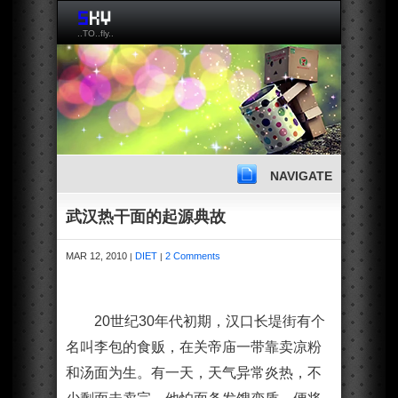
..TO..fly..
NAVIGATE
武汉热干面的起源典故
MAR 12, 2010
DIET
2 Comments
|
|
20世纪30年代初期，汉口长堤街有个
名叫李包的食贩，在关帝庙一带靠卖凉粉
和汤面为生。有一天，天气异常炎热，不