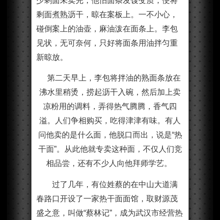
少剩面未卖完，他怕面条发馊变质，便将
剩面煮熟沥干，晾在案板上。一不小心，
碰倒案上的油壶，麻油泼在面条上。李包
见状，无可奈何，只好将面条用油拌匀重
新晾放。
第二天早上，李包将拌油的熟面条放在
沸水里稍烫，捞起沥干入碗，然后加上卖
凉粉用的调料，弄得热气腾腾，香气四
溢。人们争相购买，吃得津津有味。有人
问他卖的是什么面，他脱口而出，说是“热
干面”。从此他就专卖这种面，不仅人们竞
相品尝，还有不少人向他拜师学艺。
过了几年，有位姓蔡的在中山大道满
春路口开设了一家热干面面馆，取财源茂
盛之意，叫做“蔡林记”，成为武汉市经营热