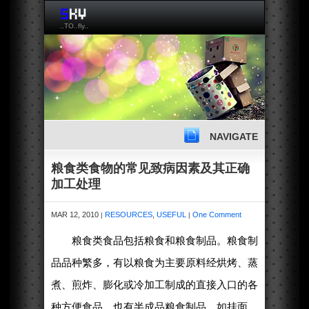
..TO..fly..
NAVIGATE
粮食类食物的常见致病因素及其正确
加工处理
MAR 12, 2010
RESOURCES
,
USEFUL
One Comment
|
|
粮食类食品包括粮食和粮食制品。粮食制
品品种繁多，有以粮食为主要原料经烘烤、蒸
煮、煎炸、膨化或冷加工制成的直接入口的各
种方便食品，也有半成品粮食制品，如挂面