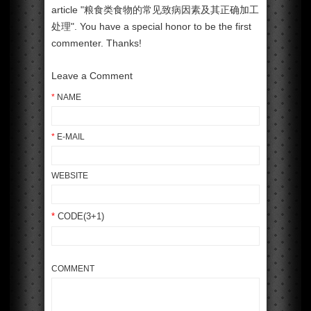
article "粮食类食物的常见致病因素及其正确加工
处理". You have a special honor to be the first
commenter. Thanks!
Leave a Comment
*
NAME
*
E-MAIL
WEBSITE
*
CODE(3+1)
COMMENT