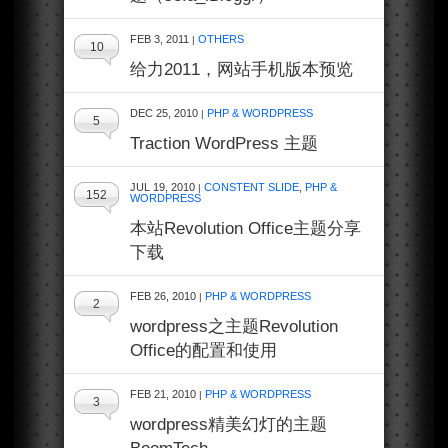
FEB 3, 2011
OTHERS
|
10
给力2011，网站手机版本预览
DEC 25, 2010
PHP & WORDPRESS
|
5
Traction WordPress 主题
JUL 19, 2010
CONSTENT SLIDE
,
PHP &
|
152
WORDPRESS
本站Revolution Office主题分享
下载
FEB 26, 2010
PHP & WORDPRESS
|
2
wordpress之主题Revolution
Office的配置和使用
FEB 21, 2010
PHP & WORDPRESS
|
3
wordpress精美幻灯的主题