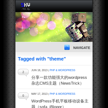
..TO..fly..
NAVIGATE
Tagged with "theme"
JUN 18, 2013
PHP & WORDPRESS
|
2
分享一款功能强大的wordpress
杂志CMS主题（NewsTrick）
MAY 17, 2013
PHP & WORDPRESS
|
0
WordPress手机平板移动设备主
题（sofa_iBloggr）