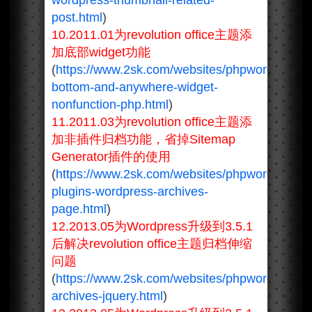
wordpress-thumbnail-related-
post.html
)
10.2011.01为revolution office主题添
加底部widget功能
(
https://www.2sk.com/websites/phpwordpress/
bottom-and-anywhere-widget-
nonfunction-php.html
)
11.2011.03为revolution office主题添
加非插件归档功能，省掉Sitemap
Generator插件的使用
(
https://www.2sk.com/websites/phpwordpress/
plugins-wordpress-archives-
page.html
)
12.2013.05为Wordpress升级到3.5.1
后解决revolution office主题归档伸缩
问题
(
https://www.2sk.com/websites/phpwordpress/
archives-jquery.html
)