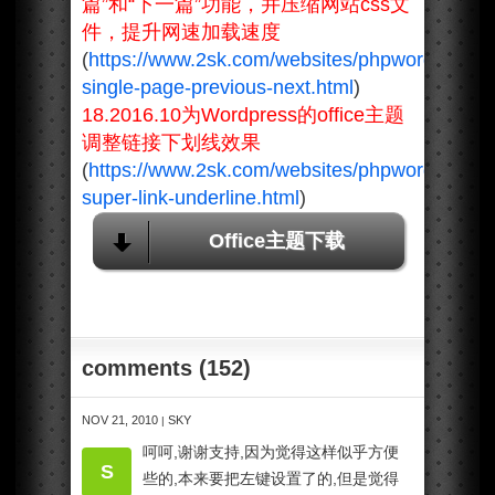
篇”和“下一篇”功能，并压缩网站css文
件，提升网速加载速度
(
https://www.2sk.com/websites/phpwordpress/
single-page-previous-next.html
)
18.2016.10为Wordpress的office主题
调整链接下划线效果
(
https://www.2sk.com/websites/phpwordpress/
super-link-underline.html
)
Office主题下载
comments (152)
NOV 21, 2010
SKY
|
呵呵,谢谢支持,因为觉得这样似乎方便
S
些的,本来要把左键设置了的,但是觉得