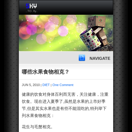
..TO..fly..
NAVIGATE
哪些水果食物相克？
JUN 5, 2010
DIET
One Comment
|
|
健康的饮食对身体百利而无害，关注健康，注重
饮食。现在进入夏季了,虽然是水果的上市好季
节,但是其实水果也是有些不能混吃的,特列举下
列水果食物相克：
花生与毛蟹相克。