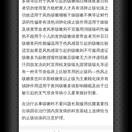
多痰等症对于风寒引起的咳嗽咯白稀痰夜重日轻
者切勿使用复方枇杷膏人才具有清肺止咳化痰之
功效适用于风热咳嗽咽喉干燥咳嗽不爽等证鲜竹
沥药性偏寒有清热润肺化痰止咳作用适用于燥咳
及痰黄带血者风寒咳嗽则不宜服用消咳喘药性偏
热不能用于小儿的发热咳嗽痰黄带血者另外百日
咳糖浆药性都偏温用于伤风感冒引起的咳嗽比较
适宜如果是风热感冒引起的咳嗽则不可服用虚证
咳嗽多为副教授慢性咳嗽且咳嗽无力并伴虚弱多
汗四肢发凉此时宜用桂龙咳喘丸固肾咳喘丸等还
有一种关节炎临床上比较常用的止咳药—伤风止
咳糖浆也叫非那根糖浆以止咳为主兼顾化痰并有
镇静作用适用于夜间咳嗽多痰影响睡眠及由于过
敏引起的支气管炎等病小儿要掌握好剂量。
在治疗从事咳嗽时不要问题长期服用抗菌素要找
出病因在治疗国内原发病的科室基础上选择恰当
的止咳祛痰药注意护理。