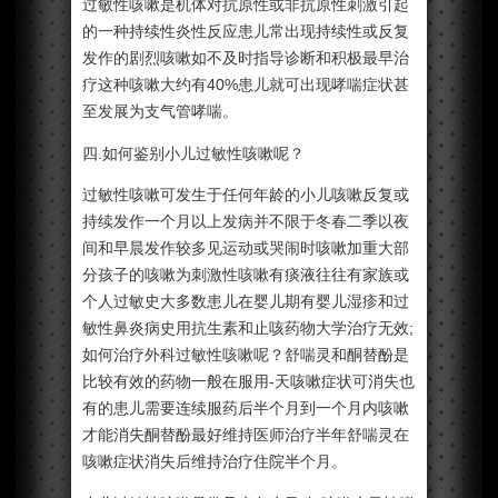
过敏性咳嗽是机体对抗原性或非抗原性刺激引起
的一种持续性炎性反应患儿常出现持续性或反复
发作的剧烈咳嗽如不及时指导诊断和积极最早治
疗这种咳嗽大约有40%患儿就可出现哮喘症状甚
至发展为支气管哮喘。
四.如何鉴别小儿过敏性咳嗽呢？
过敏性咳嗽可发生于任何年龄的小儿咳嗽反复或
持续发作一个月以上发病并不限于冬春二季以夜
间和早晨发作较多见运动或哭闹时咳嗽加重大部
分孩子的咳嗽为刺激性咳嗽有痰液往往有家族或
个人过敏史大多数患儿在婴儿期有婴儿湿疹和过
敏性鼻炎病史用抗生素和止咳药物大学治疗无效;
如何治疗外科过敏性咳嗽呢？舒喘灵和酮替酚是
比较有效的药物一般在服用-天咳嗽症状可消失也
有的患儿需要连续服药后半个月到一个月内咳嗽
才能消失酮替酚最好维持医师治疗半年舒喘灵在
咳嗽症状消失后维持治疗住院半个月。