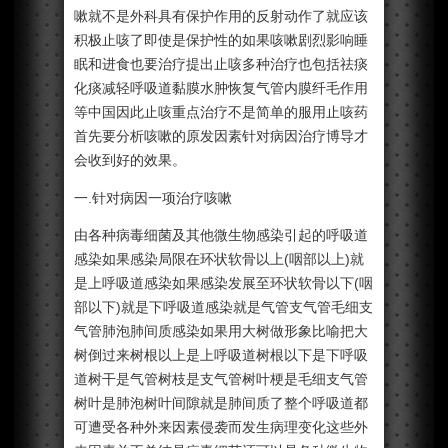
嗽就不是外科具有保护作用的反射动作了就应该
积极止咳了即使是保护性的如果咳嗽剧烈影响睡
眠和进食也要治疗提出止咳多种治疗也包括祛痰
化痰减轻呼吸道黏膜水肿恢复气管内膜纤毛作用
等中国因此止咳重点治疗不是简单的服用止咳药
首先要分析咳嗽的原发因素针对病因治疗博导才
会收到好的效果。
一.针对病因一项治疗咳嗽
由各种病毒细菌及其他微生物感染引起的呼吸道
感染如果感染局限在环状软骨以上(咽部以上)就
是上呼吸道感染如果感染发展至环状软骨以下(咽
部以下)就是下呼吸道感染就是气管支气管毛细支
气管肺泡肺间质感染如果用大树做形象比喻把大
树倒过来树根以上是上呼吸道树根以下是下呼吸
道树干是气管树枝是支气管树叶梗是毛细支气管
树叶是肺泡树叶间隙就是肺间质了整个呼吸道都
可遭受各种外来因素侵袭而发生病理变化这些外