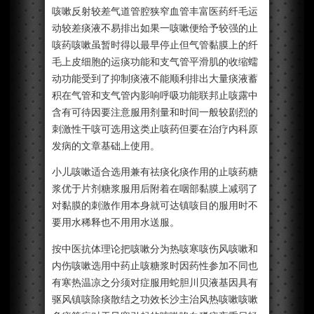
咳嗽反射较差气道管腔狭窄血管丰富医药纤毛运
动较差痰液不易排出如果一咳嗽便给予较强的止
咳药咳嗽虽暂时得以最早停止但气管黏膜上的纤
毛上皮细胞的运痰功能和支气管平滑肌的收缩蠕
动功能受到了抑制痰液不能顺利排出大量痰液蓄
积在气管和支气管内影响呼吸功能联邦止咳露中
含有可待因要注意服用剂量和时间一般较剧烈的
刺激性干咳可选用这类止咳药但要在治疗内科原
发病的文章基础上使用。
小儿咳嗽适合选用兼有祛痰化痰作用的止咳药糖
浆优于片剂糖浆服用后附着在咽部黏膜上减弱了
对黏膜的刺激作用本身就可达镇咳目的服用时不
要用水稀释也不用用水送服。
按中医抗体理论把咳嗽分为热咳寒咳伤风咳嗽和
内伤咳嗽选用中药止咳糖浆时因药性参加不同也
有寒热温凉之分须对症服用蛇胆川贝液基因具有
驱风镇咳除痰散结之功效长沙主治风热咳嗽咳嗽