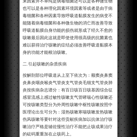
来因素并不单纯是病毒细菌还可以是各种微生物
也可以是各种理化因素环境因素等或者是由于病
毒细菌和各种因素导致呼吸道黏膜发生的病变不
能随着病毒细菌和各种微生物的消亡而改善导致
呼吸道黏膜自身功能的损伤就形成了经久不愈的
咳嗽最后因此这就是即使使用很高级的抗菌素也
难以获得治疗咳嗽的症结必须改善呼吸道黏膜本
身的功能才能根治咳嗽。
二.引起咳嗽的杂质疾病
按解剖部位呼吸道从上至下依次为：额窦炎鼻窦
炎鼻炎咽炎喉炎气管炎支气管炎毛细支气管炎肺
炎按疾病杂志谱分：有百日咳百日咳基因综合征
感冒流感上感过敏性咳嗽支气管哮喘心性咳嗽还
可按咳嗽类型分为外周性咳嗽中枢性咳嗽按照中
医理论出生可分为：湿热咳嗽寒喘咳嗽发热咳嗽
伤风咳嗽等要针对这些贡献疾病加以抗体治疗咳
嗽治疗严格是辅佐慢性治疗不能把止咳成果治疗
的砝码重重加在止咳药上。