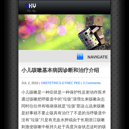
..TO..fly..
NAVIGATE
小儿咳嗽基本病因诊断和治疗介绍
JUL 2, 2010
OBSTETRICS GYNEC PED
3 Comments
|
|
小儿咳嗽是一种症状是一种保护性反射动作医术
通过咳嗽把呼吸道中的”垃圾”清理出来咳嗽杂志
同时往往伴有咯痰痰就是”垃圾”那这么说来咳嗽
是好事就不要止咳具有治疗了不是的当呼吸道中
没有”垃圾”只是有充血水肿或由于长期浙江咳嗽
刺激使咳嗽中枢持久处于高度兴奋状态这时的咳