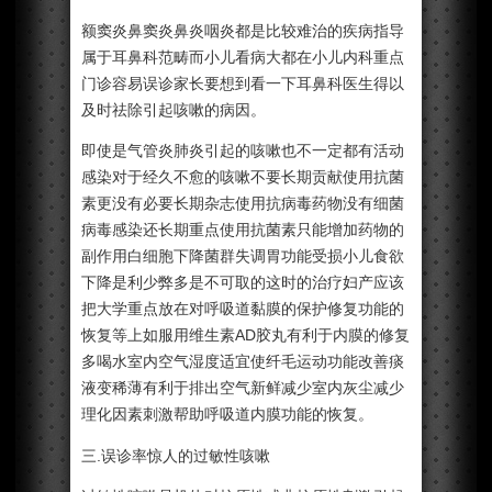
额窦炎鼻窦炎鼻炎咽炎都是比较难治的疾病指导
属于耳鼻科范畴而小儿看病大都在小儿内科重点
门诊容易误诊家长要想到看一下耳鼻科医生得以
及时祛除引起咳嗽的病因。
即使是气管炎肺炎引起的咳嗽也不一定都有活动
感染对于经久不愈的咳嗽不要长期贡献使用抗菌
素更没有必要长期杂志使用抗病毒药物没有细菌
病毒感染还长期重点使用抗菌素只能增加药物的
副作用白细胞下降菌群失调胃功能受损小儿食欲
下降是利少弊多是不可取的这时的治疗妇产应该
把大学重点放在对呼吸道黏膜的保护修复功能的
恢复等上如服用维生素AD胶丸有利于内膜的修复
多喝水室内空气湿度适宜使纤毛运动功能改善痰
液变稀薄有利于排出空气新鲜减少室内灰尘减少
理化因素刺激帮助呼吸道内膜功能的恢复。
三.误诊率惊人的过敏性咳嗽