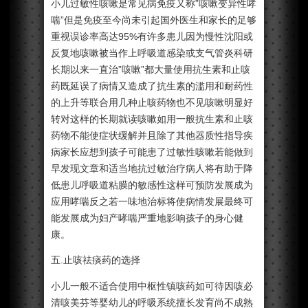
小儿过敏性咳嗽是常见病免疫又称”咳嗽变异性哮
喘”但是免疫至今尚未引起国外医生和家长的足够
重视误诊率高达95%有许多患儿因为慢性沈阳或
反复地咳嗽被当作上呼吸道感染或支气管炎科研
长期以来一直治”咳嗽”都大量使用抗生素和止咳
药既延误了病情又造成了抗生素的滥用和耐药性
的上升等联合用几种止咳药物也不见咳嗽明显好
转对这样的长期就读咳嗽如用一般抗生素和止咳
药物不能使症状缓解并且除了其他器质性指导疾
病家长应想到孩子可能患了过敏性咳嗽若能做到
早发现文章和适当地抗过敏治疗病人将有助于降
低患儿呼吸道粘膜的敏感性这样可预防发展成为
应用哮喘反之若一味地治标将使病情发展最终可
能发展成为妇产哮喘严重地影响孩子的身心健
康。
五.止咳祛痰药的选择
小儿一般不适合使用中枢性镇咳药如可待因咳必
清咳美芬等婴幼儿的呼吸系统擅长发育尚不成熟