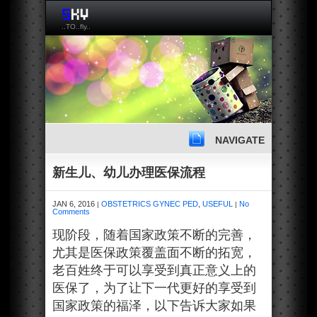
..TO..fly..
NAVIGATE
新生儿、幼儿办理医保流程
JAN 6, 2016
OBSTETRICS GYNEC PED
,
USEFUL
No
|
|
Comments
现阶段，随着国家政策不断的完善，
尤其是医保政策覆盖面不断的拓宽，
老百姓终于可以享受到真正意义上的
医保了，为了让下一代更好的享受到
国家政策的福泽，以下告诉大家如果