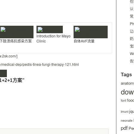
。
在
认
常
P
让
introduction for Mayo
奶
下肢溃疡抗感染方案
Clinic
自体AVF流量
宝
W
w.2sk.com/
]
告
e/medical-dep/pedis-tinea-fungi-therapy-121.html
Tags
的1+2+1方案”
anatom
dow
foo
font
jq
imuni
neonate
pdf
Ped