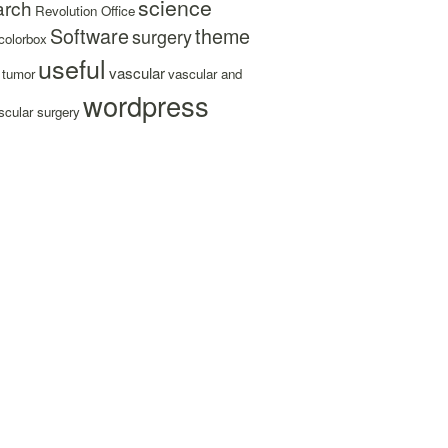
science
arch
Revolution Office
Software
theme
surgery
colorbox
useful
vascular
tumor
vascular and
wordpress
cular surgery