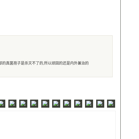
深部的真菌孢子是杀灭不了的,所以顽固的还是内外兼治的