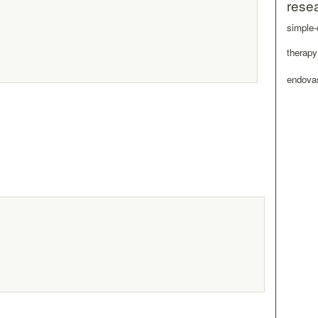
rese
simple-
therapy
endovas