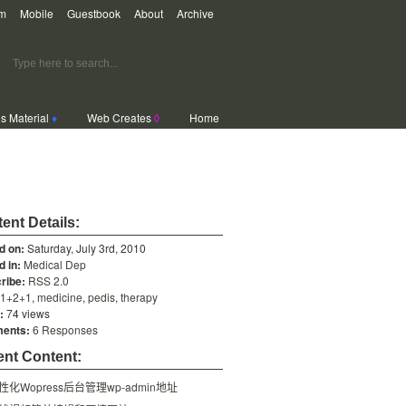
m
Mobile
Guestbook
About
Archive
s Material
♦
Web Creates
◊
Home
ent Details:
d on:
Saturday, July 3rd, 2010
d in:
Medical Dep
ribe:
RSS 2.0
1+2+1
,
medicine
,
pedis
,
therapy
:
74 views
ents:
6 Responses
nt Content:
性化Wopress后台管理wp-admin地址