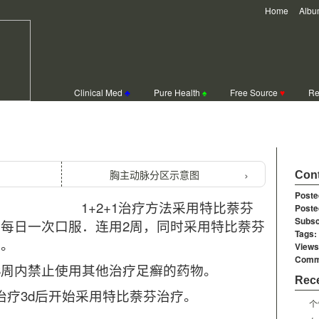
Home
Albu
Clinical Med
♣
Pure Health
♠
Free Source
♥
Re
)的1+2+1方案
胸主动脉分区示意图
Cont
Poste
1+2+1治疗方法采用特比萘芬
Poste
Subsc
mg)，每日一次口服．连用2周，同时采用特比萘芬
Tags:
周。
Views
Comm
8周内禁止使用其他治疗足癣的药物。
Rece
治疗3d后开始采用特比萘芬治疗。
个