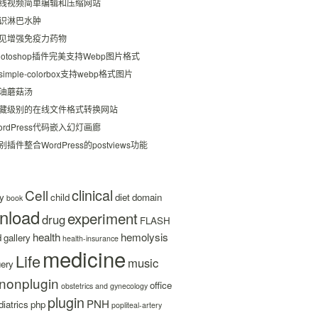
线视频简单编辑和压缩网站
识淋巴水肿
见增强免疫力药物
hotoshop插件完美支持Webp图片格式
simple-colorbox支持webp格式图片
油蘑菇汤
藏级别的在线文件格式转换网站
ordPress代码嵌入幻灯画廊
别插件整合WordPress的postviews功能
clinical
Cell
y
child
diet
domain
book
nload
experiment
drug
FLASH
health
hemolysis
d
gallery
health-insurance
medicine
Life
music
uery
nonplugin
office
obstetrics and gynecology
plugin
PNH
iatrics
php
popliteal-artery