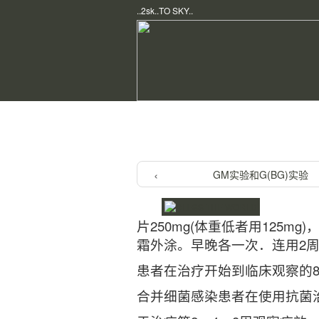
..2sk..TO SKY..
Home
/
Medical Dep
/ 治疗足癣(脚气
GM实验和G(BG)实验
片250mg(体重低者用125
霜外涂。早晚各一次．连用2
患者在治疗开始到临床观察的
合并细菌感染患者在使用抗菌