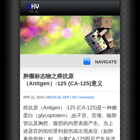
..TO..fly..
NAVIGATE
肿瘤标志物之癌抗原
（Antigen）-125 (CA-125)意义
APR 11, 2010
MEDICAL DEP
No Comments
|
|
癌抗原（Antigen）-125 (CA-125)是一种糖
蛋白（glycoprotein）,由子宫、宫颈、输卵
管以及胸腔、腹腔的内壁表面产生。当上
述器官的组织受到损伤或出现炎症（如卵
巢癌所致）时，少量CA-125即可产生并进