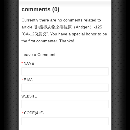
comments (0)
Currently there are no comments related to
article "肿瘤标志物之癌抗原（Antigen）-125
(CA-125)意义". You have a special honor to be
the first commenter. Thanks!
Leave a Comment
*
NAME
*
E-MAIL
WEBSITE
*
CODE(4+5)