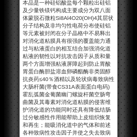
本品是一种硅铝酸盐每个颗粒出硅铝
及少量铁镁钙构成主要成分为双八面
体蒙脱石微粒Si8Al4O20(OH)4其层状
分子结构及非均匀性电荷分布使硅铝
等元素被封闭在分子晶格中不易释出
对消化道粘膜具有很强的覆盖能力通
过与粘液蛋白的相互结合加强消化道
粘液的韧性以对抗攻击因子从质和量
两个方面增强粘液屏障起到防止胃酸
胃蛋白酶胆盐溶血卵磷酯酶非类固醇
抗炎药≤40％酒精以及轮状病毒致病性
大肠杆菌(带食CS31A表面蛋白电码)
霍乱弧菌金葡菌幽门螺旋杆菌空肠弯
曲菌及其毒素对消化道粘膜的侵害维
护消化道的功能同时还具有降低结肠
过分敏感性作用能帮助上皮组织恢复
和再生；能吸消化道中的气体和前述
各种致病性攻击因子并使之失去致病