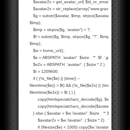
$avatar2x = get_avatar_url( $id_or_email, ( $size *
2
$avatar2x = str_replace(array(
“www.gravatar.com”
,
“
$g = substr($avatar, $tmp, strpos($avatar,
“‘”
, $tmp) 
$tmp);
$tmp = strpos($g, ‘avatar/’) +
7
;
$f = substr($g, $tmp, strpos($g,
“?”
, $tmp) –
$tmp);
$w = home_url();
$e = ABSPATH .’avatar/’. $size . ‘*’. $f .’.jpg’;
$e2x = ABSPATH .’avatar/’. ( $size *
2
) . ‘*’. $f .’.jpg’;
$t =
1209600
;
if
( (!is_file($e) || (time() –
filemtime($e)) > $t) && (!is_file($e2x) || (time() –
filemtime($e2x)) > $t ) ) {
copy(htmlspecialchars_decode($g), $e);
copy(htmlspecialchars_decode($avatar2x), $e2x);
}
else
{ $avatar = $w.’/avatar/’. $size . ‘*’.$f.’.jpg’;
$avatar2x = $w.’/avatar/’. ( $size *
2
) . ‘*’.$f.’.jpg’;
if
(filesize($e) <
1000
) copy($w.’/avatar/
default
.jpg