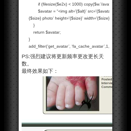
if
(filesize($e2x) <
1000
) copy($w.’/avatar/
default
.
$avatar =
“<img alt='{$alt}’ src='{$avatar}’ srcset=
{$size} photo’ height='{$size}’ width='{$size}’ />”
;
}
return
$avatar;
}
add_filter(‘get_avatar’, ‘fa_cache_avatar’,
1
,
5
);
PS:强烈建议将更新频率更改更长天
数。
最终效果如下：