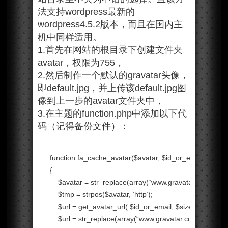
法支持wordpress最新的
wordpress4.5.2版本，而且在国内主
机中同样适用。
1.首先在网站的根目录下创建文件夹
avatar，权限为755，
2.然后制作一个默认的gravatar头像，
即default.jpg，并上传该default.jpg图
像到上一步的avatar文件夹中，
3.在主题的function.php中添加以下代
码（记得备份文件）：
function fa_cache_avatar($avatar, $id_or_email, $size,
{
$avatar = str_replace(array(
“www.gravatar.com”
,
“0.
$tmp = strpos($avatar, ‘http’);
$url = get_avatar_url( $id_or_email, $size ) ;
$url = str_replace(array(
“www.gravatar.com”
,
“0.grav