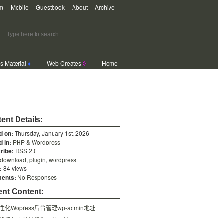
m
Mobile
Guestbook
About
Archive
s Material
♦
Web Creates
◊
Home
ent Details:
d on:
Thursday, January 1st, 2026
d in:
PHP & Wordpress
ribe:
RSS 2.0
download
,
plugin
,
wordpress
:
84 views
ents:
No Responses
nt Content:
性化Wopress后台管理wp-admin地址