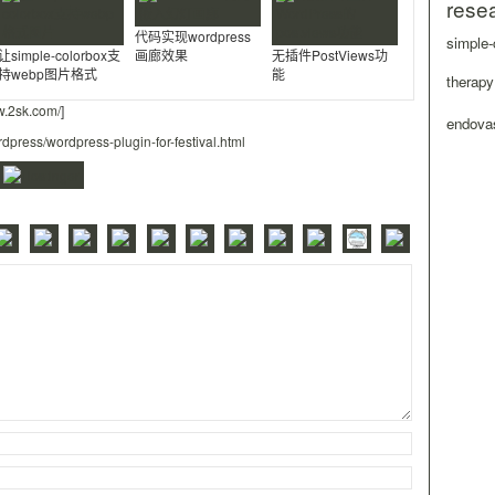
rese
代码实现wordpress
simple-
让simple-colorbox支
画廊效果
无插件PostViews功
持webp图片格式
能
therapy
w.2sk.com/
]
endovas
press/wordpress-plugin-for-festival.html