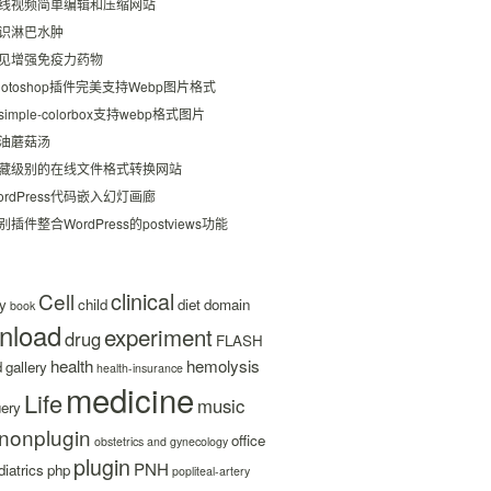
线视频简单编辑和压缩网站
识淋巴水肿
见增强免疫力药物
hotoshop插件完美支持Webp图片格式
simple-colorbox支持webp格式图片
油蘑菇汤
藏级别的在线文件格式转换网站
ordPress代码嵌入幻灯画廊
别插件整合WordPress的postviews功能
clinical
Cell
y
child
diet
domain
book
nload
experiment
drug
FLASH
health
hemolysis
d
gallery
health-insurance
medicine
Life
music
uery
nonplugin
office
obstetrics and gynecology
plugin
PNH
iatrics
php
popliteal-artery