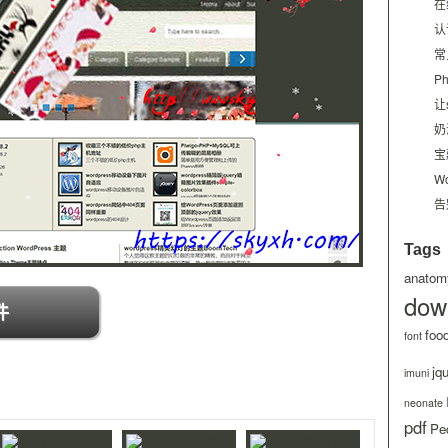
在
认
常
P
让
奶
宝
W
告
Tags
anatom
dow
件
foo
font
jq
imuni
neonate
pdf
Ped