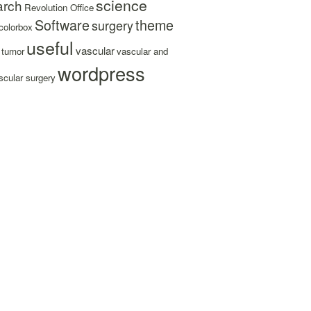
science
arch
Revolution Office
Software
theme
surgery
colorbox
useful
vascular
tumor
vascular and
wordpress
cular surgery