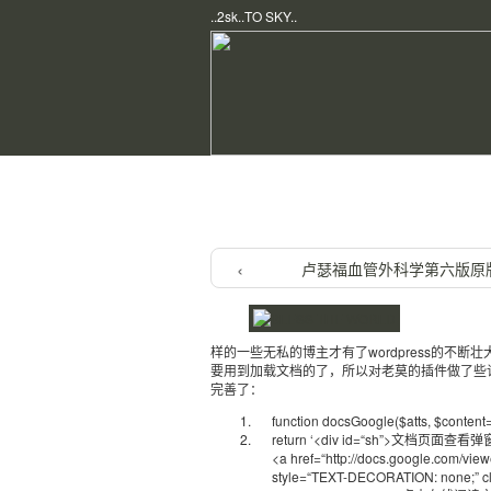
..2sk..TO SKY..
Home
/
PHP & Wordpress
/ 让弹
卢瑟福血管外科学第六版原
样的一些无私的博主才有了wordpress的不
要用到加载文档的了，所以对老莫的插件做了些许更改
完善了：
function
docsGoogle(
$atts
,
$content
=
return
‘<div id=
“sh”
>文档页面查看弹窗</d
<a href=
“http://docs.google.com/vie
style=
“TEXT-DECORATION: none;”
c