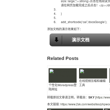
size: large;”
><strong>点击在线阅读文档
请在网页加载完成之后点击！</p></div
}
add_shortcode(‘cai’,’docsGoogle’);
添加文档的演示效果如下：
演示文档
Related Posts
在线视频压缩和编辑
个性化Woredpress登
工具
陆网址
转载原创文章请注明，转载自：
SKY
[
https://ww
本文链接:
https://www.2sk.com/websites/phpwo