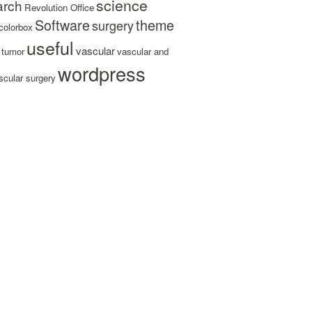
science
arch
Revolution Office
Software
theme
surgery
colorbox
useful
vascular
tumor
vascular and
wordpress
cular surgery