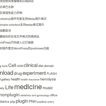
线视频简单编辑和压缩网站
识淋巴水肿
见增强免疫力药物
hotoshop插件完美支持Webp图片格式
simple-colorbox支持webp格式图片
油蘑菇汤
藏级别的在线文件格式转换网站
ordPress代码嵌入幻灯画廊
别插件整合WordPress的postviews功能
clinical
Cell
y
child
diet
domain
book
nload
experiment
drug
FLASH
health
hemolysis
d
gallery
health-insurance
medicine
Life
music
uery
nonplugin
office
obstetrics and gynecology
plugin
PNH
iatrics
php
popliteal-artery