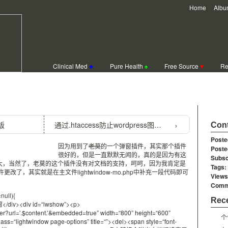
Home
Albu
Clinical Med
♣
Pure Health
♠
Free Source
♥
Re
窗下载查看插件支持文档查看
版
通过.htaccess防止wordpress图片文件盗链
Cont
Poste
因为用到了
老莫
的一个弹窗插件，其实那个插件
Poste
很好的，但是一直默默无闻的，真的是因为有这
Subsc
断壮大，当然了，老莫的这个插件没有对文档的支持，呵呵，因为我肯定是
Tags:
了，其实就是在主文件lightwindow-mo.php中补充一段代码即可
Views
Comm
null){
Rece
iv><div id=
“lwshow”
><p>
wer?url=’.$content.’&embedded=true”
width=
“800”
height=
“600”
个
lass
=
“lightwindow page-options”
title=
“”
><del><span style=
“font-