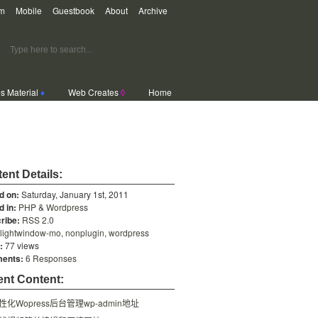
m
Mobile
Guestbook
About
Archive
s Material
♦
Web Creates
◊
Home
ent Details:
d on:
Saturday, January 1st, 2011
d in:
PHP & Wordpress
ribe:
RSS 2.0
lightwindow-mo
,
nonplugin
,
wordpress
:
77 views
ents:
6 Responses
nt Content:
性化Wopress后台管理wp-admin地址