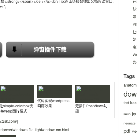
</strong></span></del></a><br>Tip:点击链接会弹出文档阅读窗口,
在
>’;
认
常
P
让
奶
宝
弹窗插件下载
W
告
Tags
anatom
dow
代码实现wordpress
foo
font
让simple-colorbox支
画廊效果
无插件PostViews功
持webp图片格式
能
jq
imuni
w.2sk.com/
]
neonate
rdpress/windows-file-lightwindow-mo.html
pdf
Ped