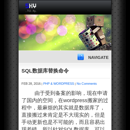
..TO..fly..
NAVIGATE
SQL数据库替换命令
FEB 28, 2016
PHP & WORDPRESS
No Comments
|
|
由于受到备案的影响，现在申请
了国内的空间，在wordpress搬家的过
程中，最麻烦的其实就是数据库了，
直接搬过来肯定是不大现实的，但是
手动更新也是不可能的，而且容易出
现差错，所以针对SQL数据库，可以