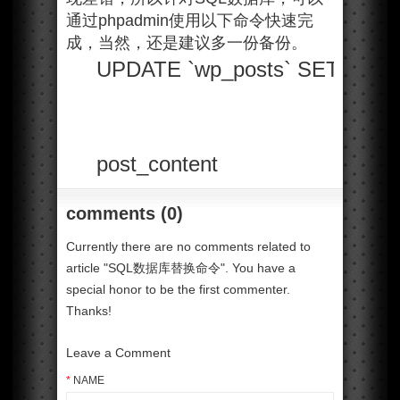
通过phpadmin使用以下命令快速完
成，当然，还是建议多一份备份。
UPDATE `wp_posts` SET `post_tit
post_content
comments (0)
Currently there are no comments related to
article "SQL数据库替换命令". You have a
special honor to be the first commenter.
Thanks!
Leave a Comment
*
NAME