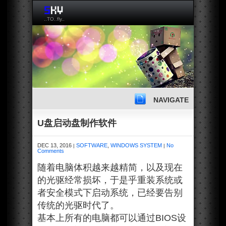
..TO..fly..
NAVIGATE
U盘启动盘制作软件
DEC 13, 2016
SOFTWARE
,
WINDOWS SYSTEM
No
|
|
Comments
随着电脑体积越来越精简，以及现在
的光驱经常损坏，于是乎重装系统或
者安全模式下启动系统，已经要告别
传统的光驱时代了。
基本上所有的电脑都可以通过BIOS设