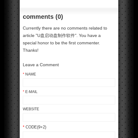
comments (0)
Currently there are no comments related to
article "U盘启动盘制作软件". You have a
special honor to be the first commenter.
Thanks!
Leave a Comment
*
NAME
*
E-MAIL
WEBSITE
*
CODE(9+2)