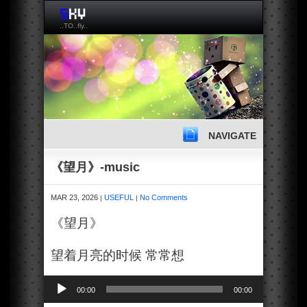
..TO..fly..
NAVIGATE
《望月》-music
MAR 23, 2026
USEFUL
No Comments
|
|
《望月》
望着月亮的时候 常常想
Audio
00:00
00:00
Player