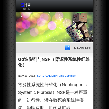
..TO..fly..
NAVIGATE
Gd造影剂与NSF（肾源性系统性纤维
化）
NOV 23, 2012
SURGICAL DEP
One Comment
|
|
肾源性系统性纤维化（Nephrogenic
Systemic Fibrosis）NSF是一种严重
的、进行性、潜在致死的系统性疾
病，影响皮肤、肌肉及脏器。