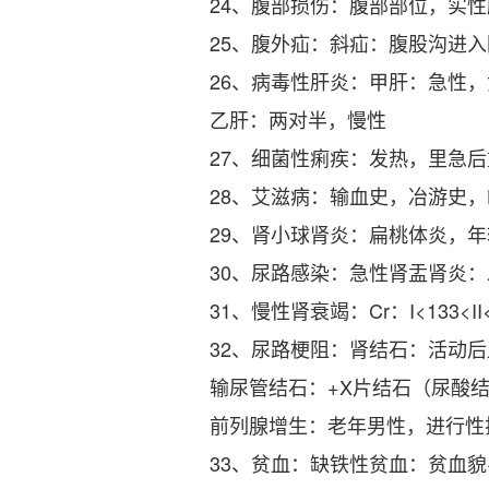
24、腹部损伤：腹部部位，实
25、腹外疝：斜疝：腹股沟进入
26、病毒性肝炎：甲肝：急性
乙肝：两对半，慢性
27、细菌性痢疾：发热，里急
28、艾滋病：输血史，冶游史，H
29、肾小球肾炎：扁桃体炎，
30、尿路感染：急性肾盂肾炎
31、慢性肾衰竭：Cr：I<133<II<44
32、尿路梗阻：肾结石：活动后
输尿管结石：+X片结石（尿酸
前列腺增生：老年男性，进行性
33、贫血：缺铁性贫血：贫血貌