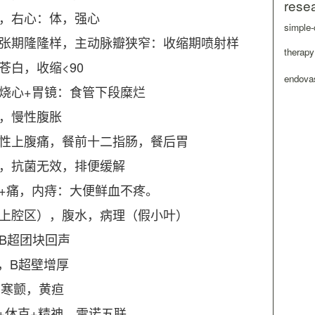
rese
尿，右心：体，强心
simple-
舒张期隆隆样，主动脉瓣狭窄：收缩期喷射样
therapy
苍白，收缩<90
endovas
、烧心+胃镜：食管下段糜烂
痛，慢性腹胀
律性上腹痛，餐前十二指肠，餐后胃
便，抗菌无效，排便缓解
血+痛，内痔：大便鲜血不疼。
（上腔区），腹水，病理（假小叶）
B超团块回声
，B超壁增厚
痛，寒颤，黄疸
+休克+精神，雷诺五联