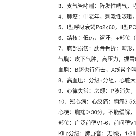
3、支气管哮喘：阵发性喘气，
4、肺癌：中老年，刺激性咳嗽
5、I型呼吸衰竭Po2<60，II型PC
6、结核：低热，盗汗，+部位
7、胸部损伤：肋骨骨折：畸形，
气胸：皮下气肿，高压力，握雪
血胸：B超也行俺去，X线累个
8、高血压：分级+分组，心脏大
9、心律失常：房颤：P波消失，
10、冠心病：心绞痛：胸痛3-5
心梗：胸痛＞30分，不能缓解，
部位：广泛前壁V1-6，前间壁V1-3
Killp分级：肺野音：无I级，1/2II