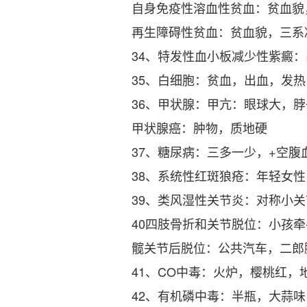
自身免疫性溶血性贫血：贫血貌，黄
再生障碍性贫血：贫血貌，三系
34、特发性血小板减少性紫癜：
35、白细胞：贫血，出血，发
36、甲状腺：甲亢：眼球大，
甲状腺癌：肿物，质地硬
37、糖尿病：三多一少，+空
38、系统性红斑狼疮：年轻女
39、类风湿性关节炎：对称小
40四肢骨折和关节脱位：小孩
髋关节后脱位：公共汽车，二郎
41、CO中毒：火炉，樱桃红，
42、有机磷中毒：半瓶，大蒜