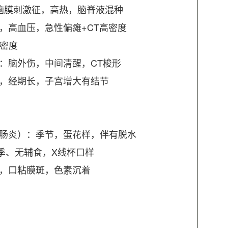
，脑膜刺激征，高热，脑脊液混种
，高血压，急性偏瘫+CT高密度
低密度
：脑外伤，中间清醒，CT梭形
多，经期长，子宫增大有结节
胃肠炎）：季节，蛋花样，伴有脱水
季、无辅食，X线杯口样
出，口粘膜斑，色素沉着