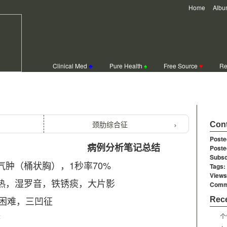
Home
Albu
Clinical Med
♣
Pure Health
♠
Free Source
♥
Re
析笔记总结
颈肋综合征
Cont
Poste
病例分析笔记总结
Poste
Subsc
气肿（桶状胸），1秒率70%
Tags:
Views
高热，湿罗音，铁锈痰，大片影
Comm
困难，三凹征
Rece
疹
个