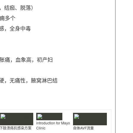
，结痂、脱落）
，痈多个
感，全身中毒
肿胀痛，血象高，初产妇
硬，无痛性，腋窝淋巴结
introduction for Mayo
下肢溃疡抗感染方案
Clinic
自体AVF流量