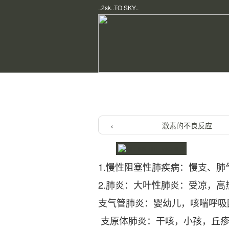
..2sk..TO SKY..
Home
/
Clinical Medicine
/ 病例分
激素的不良反应
1.慢性阻塞性肺疾病：慢支、肺
2.肺炎：大叶性肺炎：受凉，
支气管肺炎：婴幼儿，咳喘呼吸
支原体肺炎：干咳，小孩，丘