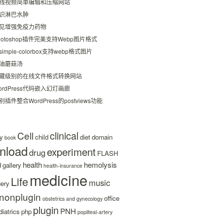
线视频简单编辑和压缩网站
识淋巴水肿
见增强免疫力药物
hotoshop插件完美支持Webp图片格式
simple-colorbox支持webp格式图片
油蘑菇汤
藏级别的在线文件格式转换网站
ordPress代码嵌入幻灯画廊
别插件整合WordPress的postviews功能
clinical
Cell
y
child
diet
domain
book
nload
experiment
drug
FLASH
health
hemolysis
d
gallery
health-insurance
medicine
Life
music
uery
nonplugin
office
obstetrics and gynecology
plugin
PNH
iatrics
php
popliteal-artery