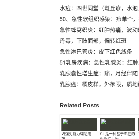
水痘：四世同堂（斑丘疹，水泡
50、急性软组织感染：疖单个
急性蜂窝织炎：红肿热痛，波动
丹毒，下肢面部，偏转红斑
急性淋巴管炎：皮下红色线条
51乳房疾病：急性乳腺炎：红
乳腺囊性增生症：痛，月经伴随
乳腺癌：橘皮样，外象限，质地
Related Posts
增强免疫力辅助用
SII 是一种基于炎症的
药。
生物标志物。