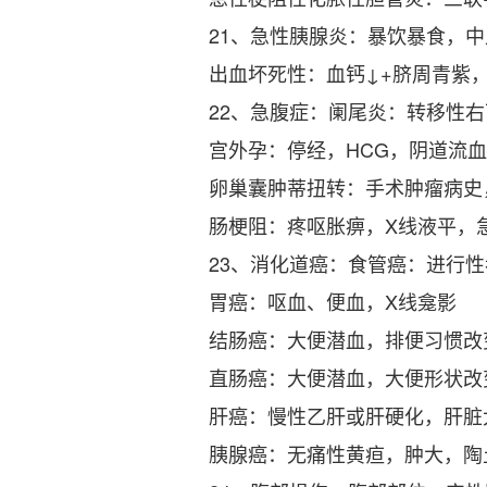
21、急性胰腺炎：暴饮暴食，
出血坏死性：血钙↓+脐周青紫
22、急腹症：阑尾炎：转移性
宫外孕：停经，HCG，阴道流
卵巢囊肿蒂扭转：手术肿瘤病史
肠梗阻：疼呕胀痹，X线液平，
23、消化道癌：食管癌：进行
胃癌：呕血、便血，X线龛影
结肠癌：大便潜血，排便习惯改变
直肠癌：大便潜血，大便形状改
肝癌：慢性乙肝或肝硬化，肝脏大
胰腺癌：无痛性黄疸，肿大，陶土