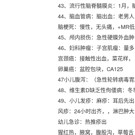
43、流行性脑脊髓膜炎：1月
44、脑血管病：脑出血：老男人
脑梗死：慢性，无头痛，+MR
45、颅内损伤：急性硬膜外血肿
46、妇科肿瘤：子宫肌瘤：量
宫颈癌：接触性出血，菜花样，
卵巢癌：盆腔包块，CA125
47小儿腹泻：（急性轮转病毒
48、维生素D缺乏性佝偻病：冬
49、小儿发疹：麻疹：耳后先
风疹：24小时出齐，，淋巴肿大
幼儿急诊：热推疹出
猩红热，腋窝，腹股沟，草莓舌