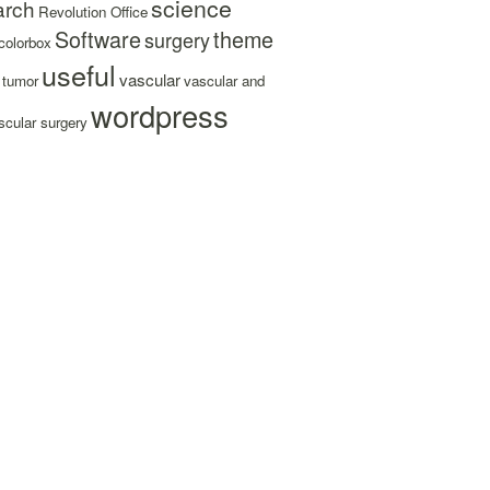
science
arch
Revolution Office
Software
theme
surgery
colorbox
useful
vascular
tumor
vascular and
wordpress
cular surgery