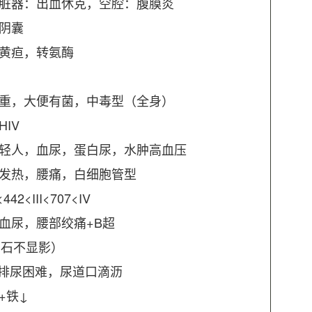
性脏器：出血休克，空腔：腹膜炎
阴囊
，黄疸，转氨酶
后重，大便有菌，中毒型（全身）
IV
年轻人，血尿，蛋白尿，水肿高血压
：发热，腰痛，白细胞管型
2<III<707<IV
血尿，腰部绞痛+B超
结石不显影）
排尿困难，尿道口滴沥
+铁↓