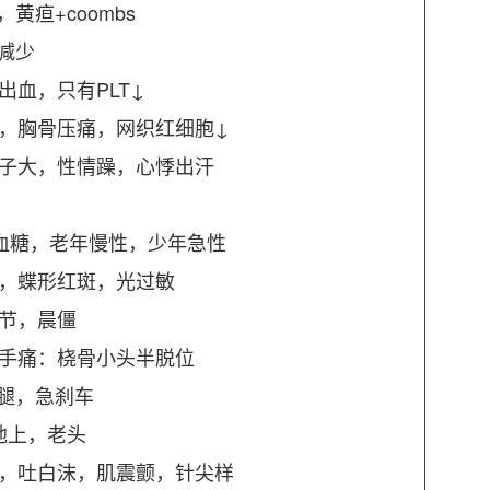
疸+coombs
减少
出血，只有PLT↓
热，胸骨压痛，网织红细胞↓
脖子大，性情躁，心悸出汗
腹血糖，老年慢性，少年急性
性，蝶形红斑，光过敏
关节，晨僵
牵手痛：桡骨小头半脱位
腿，急刹车
地上，老头
味，吐白沫，肌震颤，针尖样