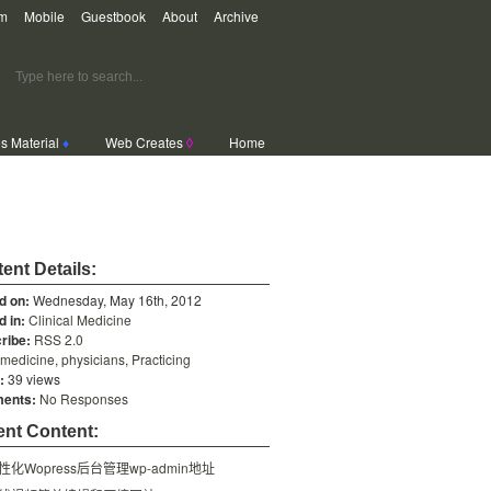
m
Mobile
Guestbook
About
Archive
s Material
♦
Web Creates
◊
Home
ent Details:
d on:
Wednesday, May 16th, 2012
d in:
Clinical Medicine
ribe:
RSS 2.0
medicine
,
physicians
,
Practicing
:
39 views
ents:
No Responses
nt Content:
性化Wopress后台管理wp-admin地址