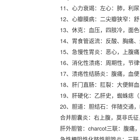
11、心力衰竭：左心：肺，利
12、心瓣膜病：二尖瓣狭窄：
13、休克：血压，四肢冷，面色
14、胃食管返流：反酸、胸痛
15、急慢性胃炎：恶心，上腹
16、消化性溃疡：周期性，节
17、溃疡性结肠炎：腹痛，血
18、肝门直肠：肛裂：大便鲜
19、肝硬化：乙肝史，蜘蛛痣
20、胆道：胆结石：伴随交通，
合并胆囊炎：右上腹，莫非氏征
肝外胆管：charcot三联：腹
急性梗阻性化脓性胆管炎：三联