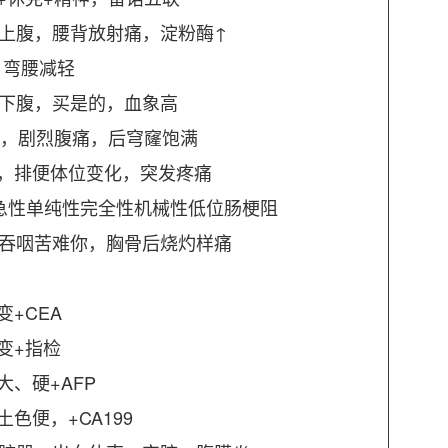
中上腹，腰背放射痛，淀粉酶↑
，弯腰减轻
右下腹，买是的，血象高
血，剧烈腹痛，后穹窿饱满
，排便体位变化，突发疼痛
急性单纯性完全性机械性低位肠梗阻
性吞咽苦难你，胸骨后烧灼样痛
+CEA
变+指检
、硬+AFP
色便，+CA199