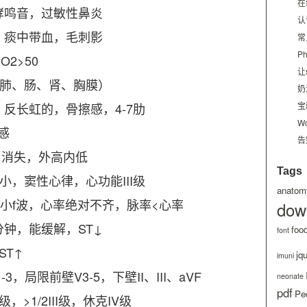
在
哮鸣音，过敏性鼻炎
认
，痰中带血，毛刺影
常
P
O2>50
让
（肺、肠、肾、胸膜）
奶
反长虹的，骨擦感，4-7肋
宝
W
感
告
叫消失，外高内低
Tags
小，窦性心律，心功能III级
anatom
小f波，心率绝对不齐，脉率<心率
dow
分钟，能缓解，ST↓
foo
font
ST↑
jq
imuni
，局限前壁V3-5，下壁II、III、aVF
neonate
pdf
Ped
级，>1/2III级，休克IV级