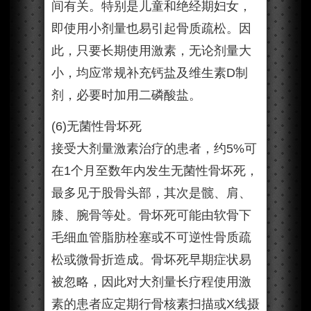
间有关。特别是儿童和绝经期妇女，
即使用小剂量也易引起骨质疏松。因
此，只要长期使用激素，无论剂量大
小，均应常规补充钙盐及维生素D制
剂，必要时加用二磷酸盐。
(6)无菌性骨坏死
接受大剂量激素治疗的患者，约5%可
在1个月至数年内发生无菌性骨坏死，
最多见于股骨头部，其次是髋、肩、
膝、腕骨等处。骨坏死可能由软骨下
毛细血管脂肪栓塞或不可逆性骨质疏
松或微骨折造成。骨坏死早期症状易
被忽略，因此对大剂量长疗程使用激
素的患者应定期行骨核素扫描或X线摄