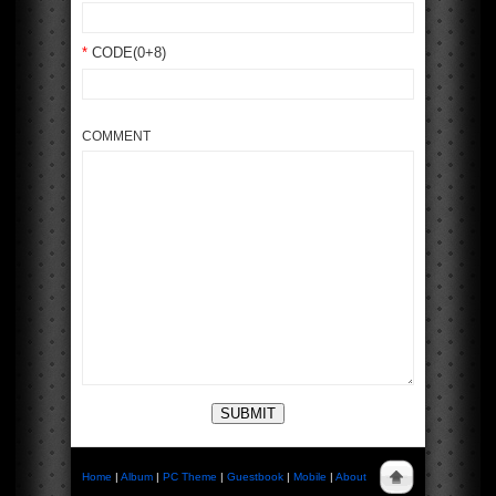
*
CODE(0+8)
COMMENT
SUBMIT
Home
|
Album
|
PC Theme
|
Guestbook
|
Mobile
|
About