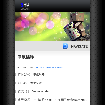
..TO..fly..
NAVIGATE
甲氨蝶呤
FEB 24, 2010
DRUGS
No Comments
|
|
〖药物名称〗: 甲氨蝶呤
〖别 名〗: 氨甲蝶呤
〖英 文 名〗: Methotrexate
〖药品说明〗: 片剂每片2.5mg。注射用甲氨蝶呤每支5mg。