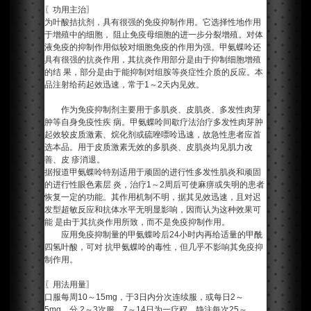
〖功用主治〗
为叶酸拮抗剂，具有很强的免疫抑制作用。它选择性地作用
于增殖中的细胞， 阻止免疫母细胞的进一步分裂增殖。对体
液免疫的抑制作用似较对细胞免疫的作用为强。甲氨蝶呤还
具有很强的抗炎作用，其抗炎作用部分是由于抑制细胞增殖
的结 果，部分是由于能抑制对组胺等炎症性介质的反应。本
品注射给药起效迅速，常于1～2天内见效。
作为免疫抑制剂主要用于多肌炎、皮肌炎、多发性肉芽
肿等自身免疫性疾 病。甲氨蝶呤间歇疗法治疗多发性肉芽肿
起效较皮质激素、烷化剂或硫唑嘌呤迅速，故急性患者应首
选本品。用于皮质激素无效的多肌炎、皮肌炎均见肌力改
善、皮 疹消退。
据报道甲氨蝶呤特别适用于顽固的进行性多发性肌炎和顽固
的进行性眼色素层 炎，治疗1～2周后可使麻痹或失明的患者
恢复一定的功能。其作用机制不明，据其见效迅速，且对迟
发型超敏反应和抗体水平无明显影响，因而认为这种效果可
能 是由于其抗炎作用所致，而不是免疫抑制作用。
应用免疫抑制量的甲氨蝶呤后24小时内再给适量的甲酰
四氢叶酸，可对 抗甲氨蝶呤的毒性，但几乎不影响其免疫抑
制作用。
〖用法用量〗
口服每周10～15mg，于3日内分次连续服，或每日2～
5mg，分 2～3次服，7～14日为一疗程。静注每次25～