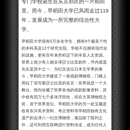
专门学校诞生在东京郊区的一片稻田
里。而今，早稻田大学已风雨走过119
年，发展成为一所完整的综合性大
学。
早稻田大学现有5万余名学生，拥有9个极富个性
的本科系及12个研究生院。学校不仅拥有现代化
的设施，更有百年来所积淀下的丰富人文资源。
世界上很少有人能全译莎士比亚剧作，坪内逍遥
先生是其中之一。为纪念这位日本文学界的泰
斗，早稻田大学建造了一座戏剧博物馆，门楼上
用拉丁语写着莎士比亚的名言：世界就是一个大
舞台。馆内珍藏了世界各地的戏剧影像资料，其
中收有四万七千多张浮世绘，排在大英博物馆之
前，居于世界首位。早稻田大学的另一处宝藏是
收有东洋美术资料、考古资料等早稻田独有文化
遗产的会津八一纪念博物馆，展品除了陈列之
外，还可利用互联网进行资料传送，成为任何人