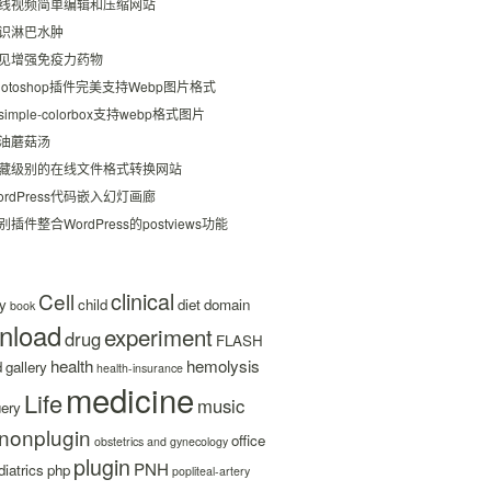
线视频简单编辑和压缩网站
识淋巴水肿
见增强免疫力药物
hotoshop插件完美支持Webp图片格式
simple-colorbox支持webp格式图片
油蘑菇汤
藏级别的在线文件格式转换网站
ordPress代码嵌入幻灯画廊
别插件整合WordPress的postviews功能
clinical
Cell
y
child
diet
domain
book
nload
experiment
drug
FLASH
health
hemolysis
d
gallery
health-insurance
medicine
Life
music
uery
nonplugin
office
obstetrics and gynecology
plugin
PNH
iatrics
php
popliteal-artery