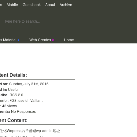
m
Mobile
Guestbook
About
Archive
s Material
♦
Web Creates
◊
Home
ent Details:
d on:
Sunday, July 31st, 2016
d in:
Useful
ribe:
RSS 2.0
error
,
F.28
,
useful
,
Vaillant
:
43 views
ents:
No Responses
nt Content:
性化Wopress后台管理wp-admin地址