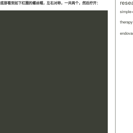
rese
炉子的底部看到如下红圈的螺丝帽，左右对称，一共两个，然后拧开：
simple-
therapy
endovas