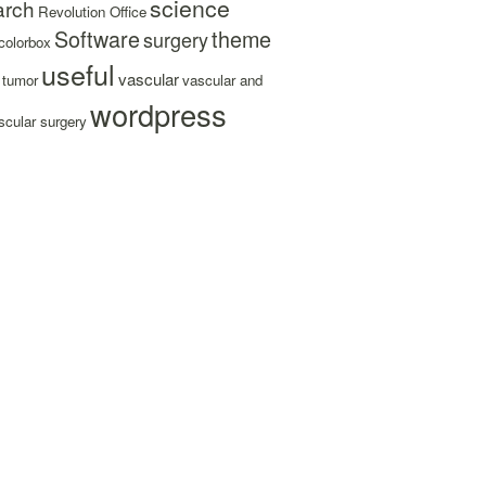
science
arch
Revolution Office
Software
theme
surgery
colorbox
useful
vascular
tumor
vascular and
wordpress
cular surgery