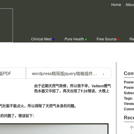
Home
Albu
Clinical Med
♣
Pure Health
♠
Free Source
♥
Re
）燃气热水器F.28错误修复（图文）
PDF
wordpress精简版jquery暗箱插件simple-colorbox
Cont
Poste
由于近期天然气检修，所以很不幸，Vaillant燃气
Poste
热水器又中招了，再次出现了F.28错误，大晚上
Subsc
Tags:
Views
气灶能不能点火，所以排除了天然气本身的问题。
Comm
nt的问题了。错误如下：
Rece
个