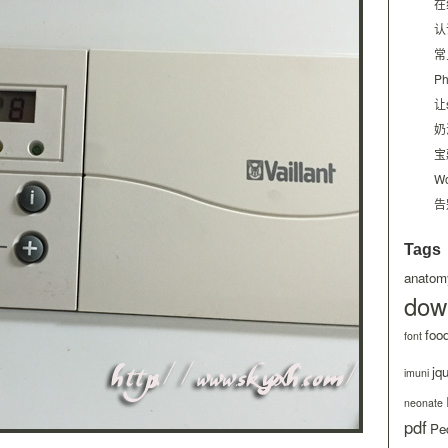
在
认
常
P
让
奶
宝
W
告
Tags
anatom
dow
foo
font
jq
imuni
neonate
pdf
Ped