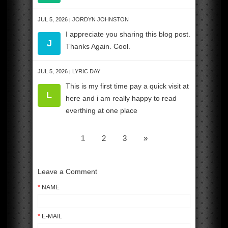
JUL 5, 2026
JORDYN JOHNSTON
|
I appreciate you sharing this blog post.
J
Thanks Again. Cool.
JUL 5, 2026
LYRIC DAY
|
This is my first time pay a quick visit at
L
here and i am really happy to read
everthing at one place
1
2
3
»
Leave a Comment
*
NAME
*
E-MAIL