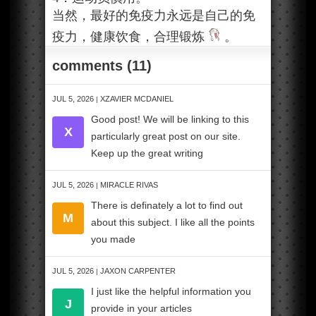
当然，最好的免疫力永远是自己的免
疫力，健康饮食，合理锻炼
。
comments (11)
JUL 5, 2026
XZAVIER MCDANIEL
|
Good post! We will be linking to this
X
particularly great post on our site.
Keep up the great writing
JUL 5, 2026
MIRACLE RIVAS
|
There is definately a lot to find out
M
about this subject. I like all the points
you made
JUL 5, 2026
JAXON CARPENTER
|
I just like the helpful information you
J
provide in your articles