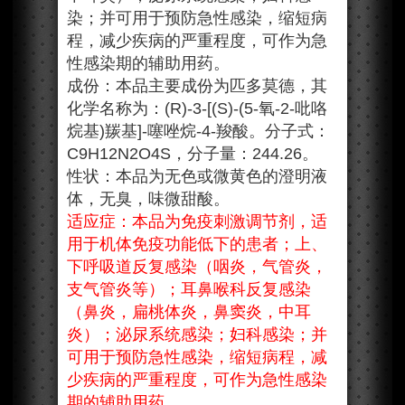
染；并可用于预防急性感染，缩短病
程，减少疾病的严重程度，可作为急
性感染期的辅助用药。
成份：本品主要成份为匹多莫德，其
化学名称为：(R)-3-[(S)-(5-氧-2-吡咯
烷基)羰基]-噻唑烷-4-羧酸。分子式：
C9H12N2O4S，分子量：244.26。
性状：本品为无色或微黄色的澄明液
体，无臭，味微甜酸。
适应症：本品为免疫刺激调节剂，适
用于机体免疫功能低下的患者；上、
下呼吸道反复感染（咽炎，气管炎，
支气管炎等）；耳鼻喉科反复感染
（鼻炎，扁桃体炎，鼻窦炎，中耳
炎）；泌尿系统感染；妇科感染；并
可用于预防急性感染，缩短病程，减
少疾病的严重程度，可作为急性感染
期的辅助用药。