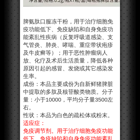
脾氨肽口服冻干粉，用于治疗细胞免
疫功能低下、免疫缺陷和自身免疫功
能紊乱性疾病（反复呼吸道感染、支
气管炎、肺炎、哮喘、重症带状疱疹
及牛皮癣等）；用于恶性肿瘤病人
放、化疗及术后生活质量，降低各种
原因引起的感冒、发烧或其它感染发
生率。
成份：本品主要成份为自新鲜猪脾脏
中提取的多肽及核苷酸类物质。分子
量：小于10000，平均分子量3500左
右。
性状：本品为白色的疏松体或粉末。
适应症：
免疫调节剂。用于治疗细胞免疫功能
低下、免疫缺陷和自身免疫功能紊乱