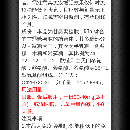
者。需注意其免疫增强效果仅针对免
疫功能低下状态，且疗效与剂量无正
相关性。贮藏需密封避潮，有效期18
个月。
成份：本品为甘露聚糖肽，即a-键合
的甘露糖与肽的结合体，其多糖部分
以甘露糖为主，其次为半乳糖、葡萄
糖、木糖和岩藻糖，其比例为74：
12：12：1：1，肽链则由天门冬氨
酸．丝氨酸、赖氨酸、谷氨酸等18种L
型氨基酸组成。分子式：
C42H72O36，分子量：1152.9995。
用法用量：
口服。饭后服用，一日20-40mg(2-4
片)，或遵医嘱。儿童用量酌减，4-8
天量。
注意事项：
1.本品为免疫增强剂,仅能使低下的免