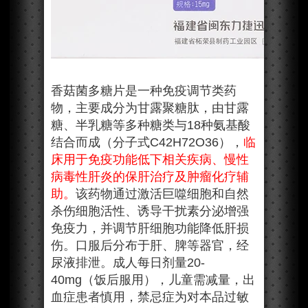
香菇菌多糖片是一种免疫调节类药
物，主要成分为甘露聚糖肽，由甘露
糖、半乳糖等多种糖类与18种氨基酸
结合而成（分子式C42H72O36），
临
床用于免疫功能低下相关疾病、慢性
病毒性肝炎的保肝治疗及肿瘤化疗辅
助。
该药物通过激活巨噬细胞和自然
杀伤细胞活性、诱导干扰素分泌增强
免疫力，并调节肝细胞功能降低肝损
伤。口服后分布于肝、脾等器官，经
尿液排泄。成人每日剂量20-
40mg（饭后服用），儿童需减量，出
血症患者慎用，禁忌症为对本品过敏