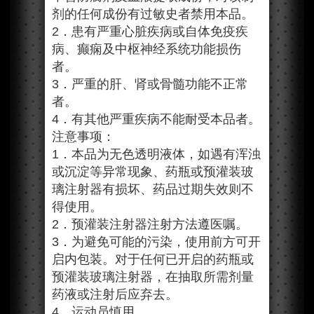
剂的任何成份有过敏史者禁用本品。
2．患有严重心脏疾病或自体免疫疾
病、癫痫及中枢神经系统功能损伤
者。
3．严重的肝、肾或骨髓功能不正常
者。
4．有其他严重疾病不能耐受本品者。
注意事项：
1．本品为无色透明液体，如遇有浑浊
或沉淀等异常现象、药瓶或预灌装玻
璃注射器有损坏、药品过期失效则不
得使用。
2．预灌装注射器注射方法遵医嘱。
3．为避免可能的污染，使用前方可开
启内包装。对于任何已开启的药瓶或
预灌装玻璃注射器，在抽取所需剂量
药液或注射后应弃去。
4．运动员慎用。