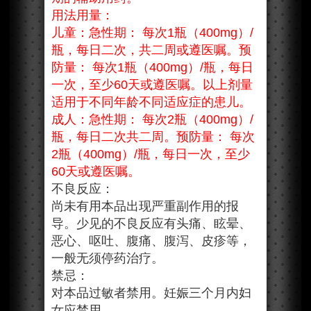
用法用量：
儿童：急性期： 每次1瓶（400mg）/
瓶，每日二次，共二周或遵医嘱。预
防量： 每次1瓶（400mg）/瓶，每日
一次，至少60天或遵医嘱。以上剂量
适用于不同年龄不同适应症的患儿。
成人：急性期： 每次2瓶（400mg）/
瓶，每日二次共二周。预防量： 每次
2瓶（400mg）/瓶，每日一次，至少
60天或遵医嘱。
不良反应：
尚未有用本品出现严重副作用的报
导。少见的不良反应有头痛、眩晕、
恶心、呕吐、腹痛、腹泻、皮疹等，
一般无须停药治疗。
禁忌：
对本品过敏者禁用。妊娠三个月内妇
女应禁用。