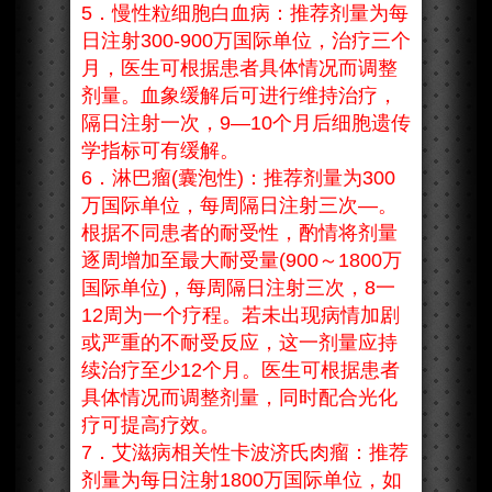
5．慢性粒细胞白血病：推荐剂量为每
日注射300-900万国际单位，治疗三个
月，医生可根据患者具体情况而调整
剂量。血象缓解后可进行维持治疗，
隔日注射一次，9—10个月后细胞遗传
学指标可有缓解。
6．淋巴瘤(囊泡性)：推荐剂量为300
万国际单位，每周隔日注射三次—。
根据不同患者的耐受性，酌情将剂量
逐周增加至最大耐受量(900～1800万
国际单位)，每周隔日注射三次，8一
12周为一个疗程。若未出现病情加剧
或严重的不耐受反应，这一剂量应持
续治疗至少12个月。医生可根据患者
具体情况而调整剂量，同时配合光化
疗可提高疗效。
7．艾滋病相关性卡波济氏肉瘤：推荐
剂量为每日注射1800万国际单位，如