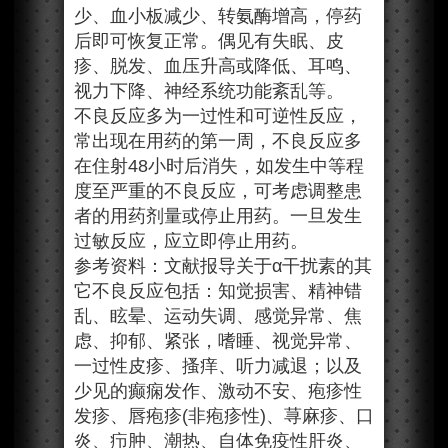
少、血小板减少、转氨酶增高，停药
后即可恢复正常。偶见有失眠、皮
疹、脱发、血压升高或降低、耳鸣、
视力下降、神经系统功能紊乱等。
不良反应多为一过性和可逆性反应，
常出现在用药的第一周，不良反应多
在住射48小时后消失，如发生中等程
度至严重的不良反应，可考虑调整患
者的用药剂量或停止用药。一旦发生
过敏反应，应立即停止用药。
参考资料：文献报导关于α干扰素的其
它不良反应包括：知觉损害、精神错
乱、眩晕、运动失调、感觉异常、焦
虑、抑郁、紧张，嗜睡、视觉异常、
一过性皮疹、搔痒、听力减退；以及
少见的癫痫发作、激动不安、疱疹性
发疹、唇疱疹(非疱疹性)、荨麻疹、口
炎、疖肿、潮热、自体免疫性肝炎、