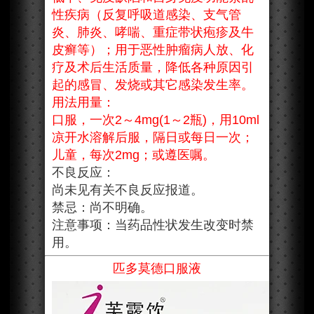
性疾病（反复呼吸道感染、支气管
炎、肺炎、哮喘、重症带状疱疹及牛
皮癣等）；用于恶性肿瘤病人放、化
疗及术后生活质量，降低各种原因引
起的感冒、发烧或其它感染发生率。
用法用量：
口服，一次2～4mg(1～2瓶)，用10ml
凉开水溶解后服，隔日或每日一次；
儿童，每次2mg；或遵医嘱。
不良反应：
尚未见有关不良反应报道。
禁忌：尚不明确。
注意事项：当药品性状发生改变时禁
用。
匹多莫德口服液