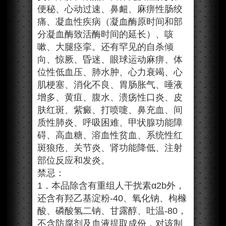
便秘、心动过速、鼻衄、麻痹性肠绞
痛、凝血性疾病（凝血酶原时间和部
分凝血酶致活酶时间的延长）、咳
嗽、大腿痉挛。还有罕见的自杀倾
向、惊厥、昏迷、眼球运动麻痹、体
位性低血压、肺水肿、心力衰竭、心
肌梗塞、消化不良、胃肠胀气、唾液
增多、黄疽、腹水、溃疡性口炎、皮
肤红斑、紫癜、打喷嚏、鼻充血、间
质性肺炎、呼吸困难、甲状腺功能障
碍、高血糖、溶血性贫血、系统性红
斑狼疮、关节炎、肾功能降低、注射
部位反应和发炎。
禁忌：
1．本品除含有重组人干扰素α2b外，
还含有羟乙基淀粉-40、氧化钠、枸橼
酸、磷酸氢二钠、甘露醇、吐温-80，
不含防腐剂及血液提取成份，对该制