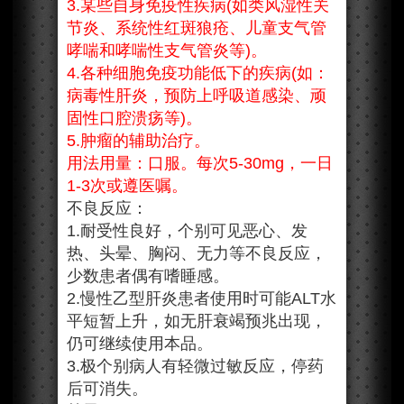
3.某些自身免疫性疾病(如类风湿性关
节炎、系统性红斑狼疮、儿童支气管
哮喘和哮喘性支气管炎等)。
4.各种细胞免疫功能低下的疾病(如：
病毒性肝炎，预防上呼吸道感染、顽
固性口腔溃疡等)。
5.肿瘤的辅助治疗。
用法用量：口服。每次5-30mg，一日
1-3次或遵医嘱。
不良反应：
1.耐受性良好，个别可见恶心、发
热、头晕、胸闷、无力等不良反应，
少数患者偶有嗜睡感。
2.慢性乙型肝炎患者使用时可能ALT水
平短暂上升，如无肝衰竭预兆出现，
仍可继续使用本品。
3.极个别病人有轻微过敏反应，停药
后可消失。