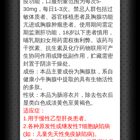
疫功能，口服剂量范围为每次5-
30mg，每日1-3次。禁忌人群包括过
敏体质者、器官移植患者及胸腺功能
亢进或胸腺肿瘤患者。使用期间需定
期监测肝功能，18岁以下患者慎用，
哺乳期妇女用药需权衡利弊。该药与
干扰素、抗生素及化疗药物联用可产
生协同作用或降低副作用，贮藏需密
封置于阴凉干燥处。
成份：本品主要成份为胸腺肽，系自
健康小牛胸腺中提取的具有生物活性
的多肽。
性状：本品为肠溶衣片，除去包衣后
显类白色或淡黄色至黄褐色。
适应症：
1.用于慢性乙型肝炎患者。
2.各种原发性或继发性T细胞缺陷病
(如：儿童先天性免疫缺陷病)。