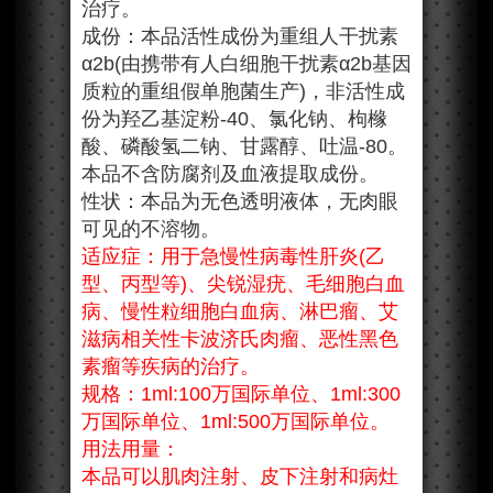
治疗。
成份：本品活性成份为重组人干扰素
α2b(由携带有人白细胞干扰素α2b基因
质粒的重组假单胞菌生产)，非活性成
份为羟乙基淀粉-40、氯化钠、枸橼
酸、磷酸氢二钠、甘露醇、吐温-80。
本品不含防腐剂及血液提取成份。
性状：本品为无色透明液体，无肉眼
可见的不溶物。
适应症：用于急慢性病毒性肝炎(乙
型、丙型等)、尖锐湿疣、毛细胞白血
病、慢性粒细胞白血病、淋巴瘤、艾
滋病相关性卡波济氏肉瘤、恶性黑色
素瘤等疾病的治疗。
规格：1ml:100万国际单位、1ml:300
万国际单位、1ml:500万国际单位。
用法用量：
本品可以肌肉注射、皮下注射和病灶