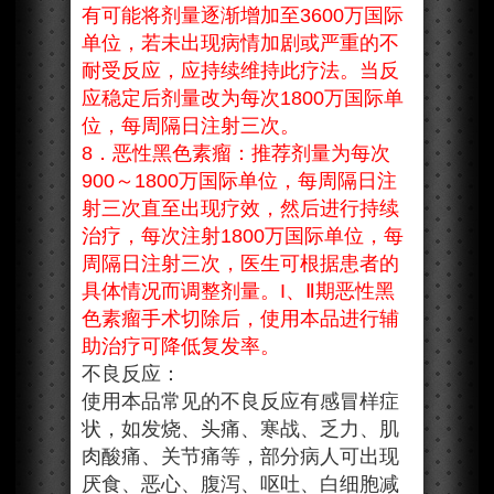
有可能将剂量逐渐增加至3600万国际
单位，若未出现病情加剧或严重的不
耐受反应，应持续维持此疗法。当反
应稳定后剂量改为每次1800万国际单
位，每周隔日注射三次。
8．恶性黑色素瘤：推荐剂量为每次
900～1800万国际单位，每周隔日注
射三次直至出现疗效，然后进行持续
治疗，每次注射1800万国际单位，每
周隔日注射三次，医生可根据患者的
具体情况而调整剂量。I、Ⅱ期恶性黑
色素瘤手术切除后，使用本品进行辅
助治疗可降低复发率。
不良反应：
使用本品常见的不良反应有感冒样症
状，如发烧、头痛、寒战、乏力、肌
肉酸痛、关节痛等，部分病人可出现
厌食、恶心、腹泻、呕吐、白细胞减