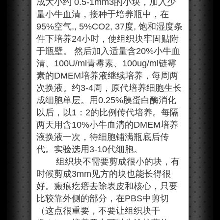
成大小约 0.5-1mm3的小块，加入少
量小牛血清，接种于培养瓶中，在
95%空气,, 5%CO2, 37度, 饱和湿度条
件下培养24小时，使组织块牢固贴附
于瓶壁。 然后加入适量含20%小牛血
清、100U/ml青霉素、100ug/ml链霉
素的DMEM培养液继续培养，每周两
次换液。约3-4周，原代培养细胞生长
成细胞单层。用0.25%胰蛋白酶消化
以后，以1：2的比例传代培养。每隔
两天用含10%小牛血清的DMEM培养
液换液一次，待细胞铺满瓶底后传
代。实验选用3-10代细胞。
组织块不需要剪成很小的块，有
时候剪成3mm见方的块也能长得很
好。瘢痕疙瘩去除表皮和核心，只要
比较靠外侧的部分，在PBS中剪切
（这点很重要，不要让组织块干