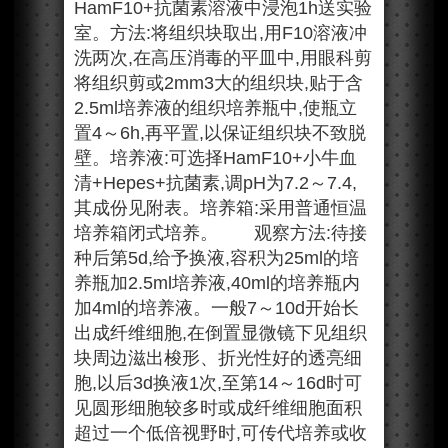
HamF10+抗菌素溶液中浸泡1h送实验
室。方法:将组织块取出,用F10溶液冲
洗两次,在高压消毒的平皿中,用眼科剪
将组织剪或2mm3大的组织块,贴于含
2.5ml培养液的组织培养瓶中,使瓶立
置4～6h,再平置,以保证组织块不致脱
壁。培养液:可选择HamF10+小牛血
清+Hepes+抗菌素,调pH为7.2～7.4,
其成份见附表。培养箱:采用普通恒温
培养箱闭式培养。 观察方法:待接
种后第5d,给予换液,容积为25ml的培
养瓶加2.5ml培养液,40ml的培养瓶内
加4ml的培养液。一般7～10d开始长
出成纤维细胞,在倒置显微镜下见组织
块周边滋出梭形、折光性好的透亮细
胞,以后3d换液1次,至第14～16d时可
见圆形细胞较多时或成纤维细胞面积
超过一个低倍视野时,可传代培养或收