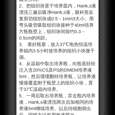
2、把组织块置于培养皿内，Hank,s液
漂洗三遍后吸净Hank,s液，眼科剪反
复剪切组织块成0.5－1mm3大小。用
弯头吸管吸取组织块接种于40ml培养
方瓶瓶壁上，组织块间留约0.3－
0.5cm的间距。
3、 塞好瓶塞，放入37℃电热恒温培
养箱内3.5小时使培养的组织小块微干
涸。
4、从温箱中取出培养瓶，向瓶底轻轻
注入含20%CS及PS的DMEM培养液
5ml，然后缓缓翻转培养瓶，让培养液
慢慢覆盖附于瓶壁上的组织小块，置
于37℃温箱内培养。
5、一周后取出培养瓶，弃去瓶内培养
液，Hank,s液漂洗两次后加相同的培
养液5ml继续培养。以后待细胞萌出