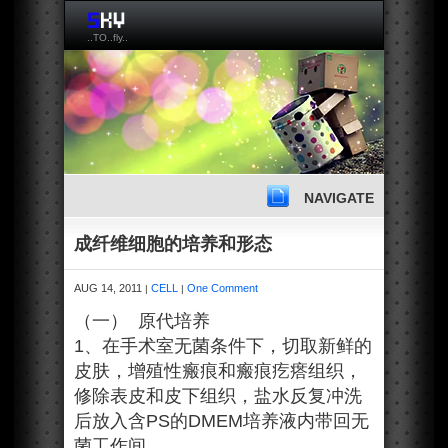
..TO..fly..
NAVIGATE
成纤维细胞的培养和形态
AUG 14, 2011
CELL
One Comment
|
|
（一） 原代培养
1、在手术室无菌条件下，切取新鲜的
皮肤，增殖性瘢痕和瘢痕疙瘩组织，
修除表皮和皮下组织，盐水反复冲洗
后放入含PS的DMEM培养液内带回无
菌工作间。