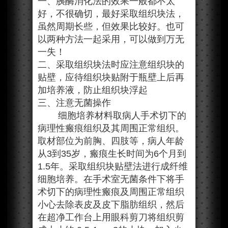
一、胰酶消化法的效果一般都不太
好，不很确切，最好采取组织块法，
虽然周期长些，但效果比较好。也可
以两种方法一起采用，可以做到万无
一失！
二、采取组织块法时应注意组织块的
贴壁，应待组织块贴附于瓶壁上后再
加培养液，防止组织块浮起
三、注意无菌操作
细胞培养材料取病人手术切下的
病理性瘢痕组织及其周围正常组织。
取材部位为前胸、四肢等，病人年龄
从3到35岁，瘢痕生长时间为6个月到
1.5年。采取组织块贴壁法进行成纤维
细胞培养。在手术室无菌条件下将手
术切下的病理性瘢痕及周围正常组织
小心去除表皮及皮下脂肪组织，然后
在超净工作台上用眼科剪刀将组织剪