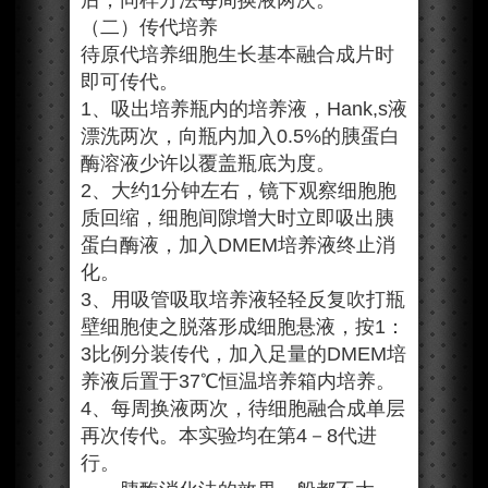
后，同样方法每周换液两次。
（二）传代培养
待原代培养细胞生长基本融合成片时
即可传代。
1、吸出培养瓶内的培养液，Hank,s液
漂洗两次，向瓶内加入0.5%的胰蛋白
酶溶液少许以覆盖瓶底为度。
2、大约1分钟左右，镜下观察细胞胞
质回缩，细胞间隙增大时立即吸出胰
蛋白酶液，加入DMEM培养液终止消
化。
3、用吸管吸取培养液轻轻反复吹打瓶
壁细胞使之脱落形成细胞悬液，按1：
3比例分装传代，加入足量的DMEM培
养液后置于37℃恒温培养箱内培养。
4、每周换液两次，待细胞融合成单层
再次传代。本实验均在第4－8代进
行。