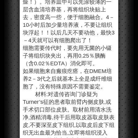
燥！）。培养皿中可以先涂较薄的一
层含血清培养基，再将组织块贴上
去，密度高一些，便于细胞融合。4－
10小时后加少量培养液，不要让组织
块浮起！！以后几天不要动他，最快3
－4天就可以有细胞爬出了！
细胞需要传代时，要先用无菌的小镊
子将组织块夹出，再用0.25％胰酶
（含0.02％EDTA）消化即可。
如果细胞来自瘢痕疙瘩，在DMEM培
养2－3代之后就基本上全是成纤维细
胞了，没有特殊原因不需要鉴定。
材料:对遗传咨询门诊疑为
Turner’s征的患者取前臂内侧皮肤,或
手术切口部位皮肤。取材前用清水洗
净,酒精消毒,待干后用取皮器取皮肤表
皮,不要深至皮下组织,以取皮后皮下组
织无出血最为恰当,立即将组织浸入