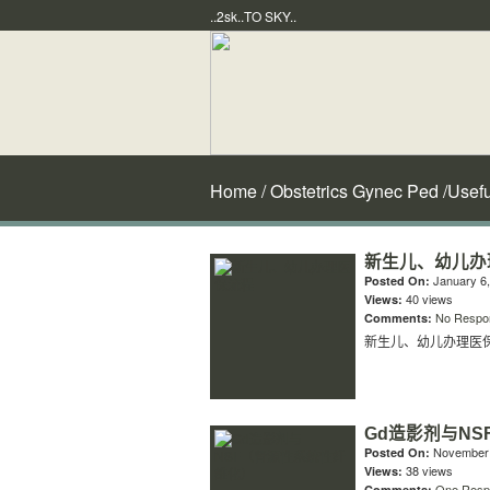
..2sk..TO SKY..
Home
/
Obstetrics Gynec Ped
/
Usefu
新生儿、幼儿办
January 6,
Posted On:
40 views
Views:
No Respo
Comments:
新生儿、幼儿办理医
Gd造影剂与N
November 
Posted On:
38 views
Views:
One Resp
Comments: